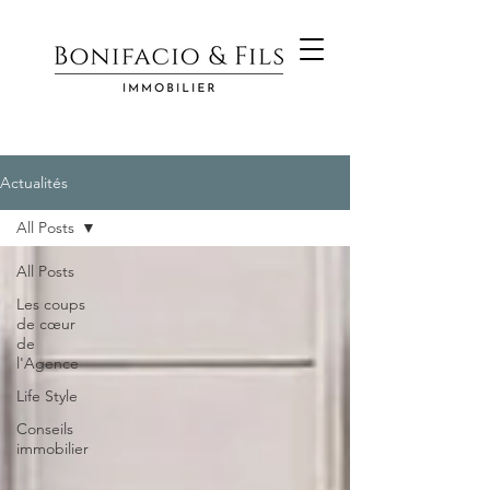
Actualités
All Posts
All Posts
Les coups
de cœur
de
l'Agence
Life Style
Conseils
immobilier