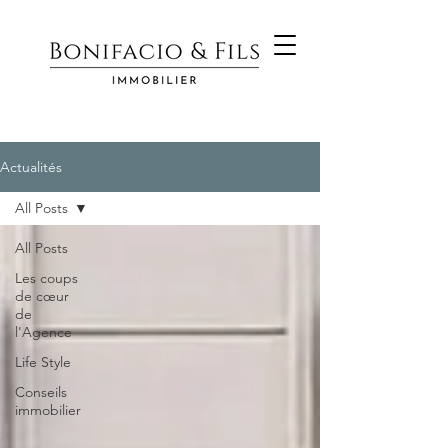
Actualités
All Posts
All Posts
Les coups
de cœur
de
l'Agence
Life Style
Conseils
immobilier