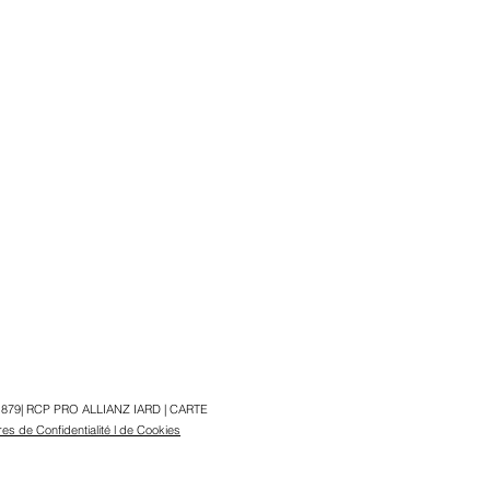
719 879| RCP PRO ALLIANZ IARD | CARTE
ères de Confidentialité
l de Cookies