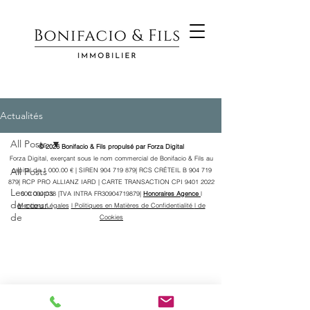
Actualités
All Posts
© 2026 Bonifacio & Fils propulsé par Forza Digital
Forza Digital, exerçant sous le nom commercial de Bonifacio & Fils au
All Posts
capital de 1 000.00 € | SIREN
904 719 879
| RCS CRÉTEIL B
904 719
879
| RCP PRO ALLIANZ IARD | CARTE TRANSACTION CPI
9401 2022
Les coups
000 000 038
|TVA INTRA FR30904719879|
Honoraires Agence
l
de cœur
Mentions Légales
l Politiques en Matières de Confidentialité
l de
de
Cookies
l'Agence
Life Style
Conseils
immobilier